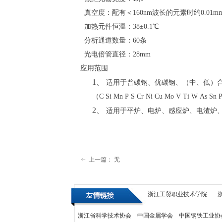
真空度：配有＜160nm波长的元素时约0.01mm
加热元件恒温：38±0.1℃
分析通道数量：60条
光电倍管直径：28mm
应用范围
1、
适用于普碳钢、优碳钢、（中、低）合
（C Si Mn P S Cr Ni Cu Mo V Ti W As Sn
2、
适用于平炉、电炉、感应炉、电渣炉
上一篇：
无
ꂃ
浙江工贸职业技术学院
浙江省科学技术协会
中国金属学会
中国钢铁工业协